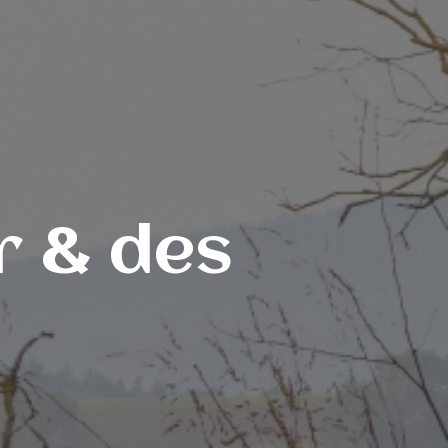
r
& des